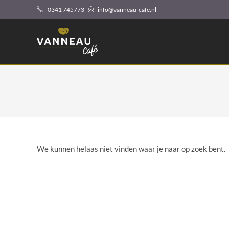
Ga
0341 745773
info@vanneau-cafe.nl
naar
inhoud
We kunnen helaas niet vinden waar je naar op zoek bent.