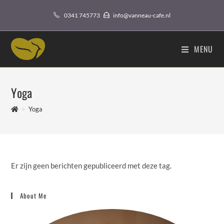
Ga
0341 745773
info@vanneau-cafe.nl
naar
inhoud
MENU
Yoga
>
Yoga
Er zijn geen berichten gepubliceerd met deze tag.
About Me